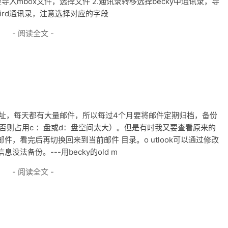
，右键导入mbox文件，选择文件 2.通讯录转移选择becky中通讯录，导
bird通讯录，注意选择对应的字段
- 阅读全文 -
l地址，每天都有大量邮件，所以每过4个月要将邮件定期归档，备份
否则占用c ：盘或d：盘空间太大）。但是有时我又要查看原来的
，看完后再切换回来到当前邮件 目录。o utlook可以通过修改
法备份。---用becky的old m
- 阅读全文 -