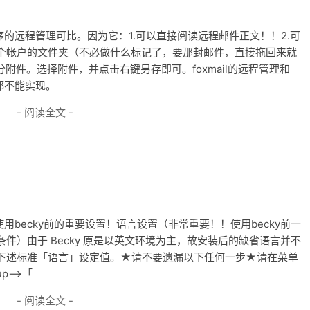
序的远程管理可比。因为它：1.可以直接阅读远程邮件正文！！2.可
个帐户的文件夹（不必做什么标记了，要那封邮件，直接拖回来就
附件。选择附件，并点击右键另存即可。foxmail的远程管理和
都不能实现。
- 阅读全文 -
用becky前的重要设置！语言设置（非常重要！！使用becky前一
件）由于 Becky 原是以英文环境为主，故安装后的缺省语言并不
下述标准「语言」设定值。★请不要遗漏以下任何一步★请在菜单
p-->「
- 阅读全文 -