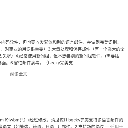
装多内码软件，但也要收发繁体和别的语言邮件，并做到完美识别。
加密，对商业的用途很重要）3.大量处理和保存邮件（有一个强大的全
失喔）4.经常使用新闻组，但不想装别的新闻组软件。(需要插
的界面。6.害怕邮件病毒。（becky完美支
- 阅读全文 -
 From i9iwbm兄）(经过修改，请见谅)1 becky完美支持多语言邮件的
言（如繁体，德语，日语...）邮件。2 支持新的协议 -- 适用于