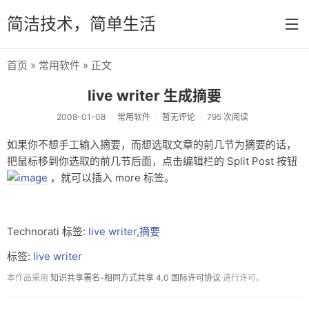
简洁技术，简单生活
首页
»
常用软件
» 正文
首页
live writer 生成摘要
分类
2008-01-08
常用软件
暂无评论
795 次阅读
系统维护
如果你不想手工输入摘要，而想选取文章的前几节为摘要的话，
把鼠标移到你选取的前几节后面，点击编辑栏的 Split Post 按钮
网络资源
，就可以插入 more 标签。
编程开发
Uncategorized
Technorati 标签:
live writer
,
摘要
生活
标签:
live writer
常用软件
本作品采用
知识共享署名-相同方式共享 4.0 国际许可协议
进行许可。
Delphi 和常用组件