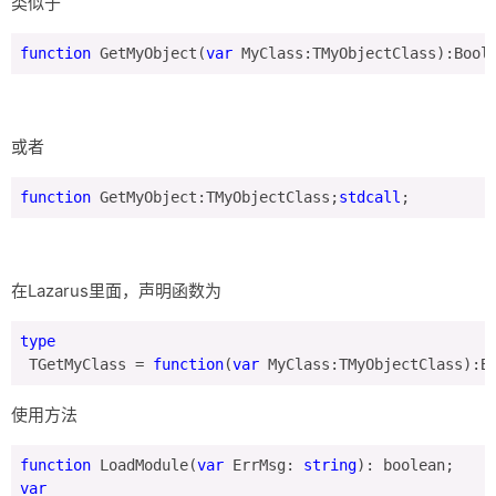
类似于
推荐软件
function
 GetMyObject(
var
 MyClass:TMyObjectClass):Bool
或者
function
 GetMyObject:TMyObjectClass;
stdcall
;
在Lazarus里面，声明函数为
type
 TGetMyClass = 
function
(
var
 MyClass:TMyObjectClass):B
使用方法
function
 LoadModule(
var
 ErrMsg: 
string
var