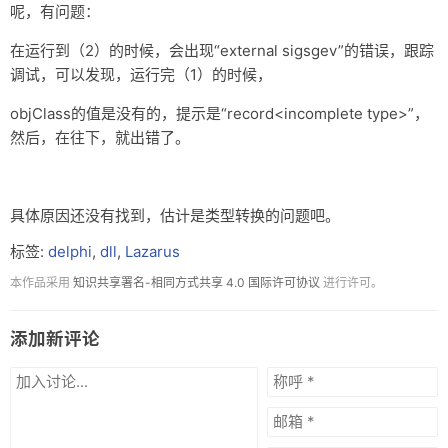
end
;

呢，有问题：
在运行到（2）的时候，会出现“external sigsgev”的错误，跟踪
if
 FHandle <= 0 
then
    Exit;

调试，可以发现，运行完（1）的时候，
objClass的值是没有的，提示是“record<incomplete type>”，
  Pointer(GetClass) := GetProcAddress(FHandle, FUNC_GE
然后，在往下，就出错了。
if
not
 Assigned(GetClass) 
then
    Exit;

具体原因还没有找到，估计是类型转换的问题吧。
if
not
 GetClass(objClass) 
then
//调用dll函数，获得TMyO
  exit;

标签:
delphi
,
dll
,
Lazarus
  FMyObj := objClass.Create; 
//根据类创建对象 （2）
本作品采用
知识共享署名-相同方式共享 4.0 国际许可协议
进行许可。
if
 Assigned(FMyObj) 
then
添加新评论
end
;