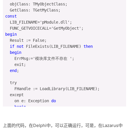
  objClass: TMyObjectClass;

const
  LIB_FILENAME='pModule.dll';

begin
  Result := False;

if
not
 FileExists(LIB_FILENAME) 
then
begin
    ErrMsg:='模块库文件不存在 ';

    exit;

end
;

  try

    FHandle := LoadLibrary(LIB_FILENAME);

  except

    on e: Exception 
do
begin
      ErrMsg:='载入模块错误:' + e.Message;

      Exit;

上面的代码，在Delphi中，可以正确运行，可是，在Lazarus中
end
;
