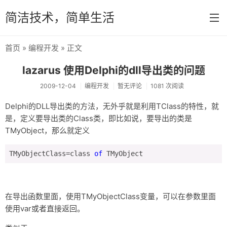
简洁技术，简单生活
首页
»
编程开发
» 正文
首页
lazarus 使用Delphi的dll导出类的问题
分类
2009-12-04
编程开发
暂无评论
1081 次阅读
系统维护
Delphi的DLL导出类的方法，无外乎就是利用TClass的特性，就
是，定义要导出类的Class类，即比如说，要导出的类是
网络资源
TMyObject，那么就定义
编程开发
TMyObjectClass=class 
of
 TMyObject
Uncategorized
生活
在导出函数里面，使用TMyObjectClass变量，可以在参数里面
常用软件
使用var或者直接返回。
Delphi 和常用组件