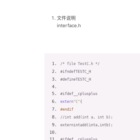
文件说明
interface.h
/* file TestC.h */
#ifndef
TESTC_H
#define
TESTC_H
#ifdef
__cplusplus
extern
"C"
{
#
endif
//int add(int a, int b);
extern
int
add
(
int
a
,
int
b
);
#ifdef
__cplusplus