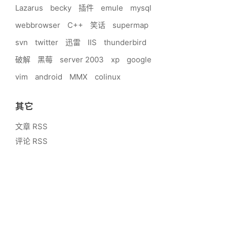
Lazarus
becky
插件
emule
mysql
webbrowser
C++
笑话
supermap
svn
twitter
迅雷
IIS
thunderbird
破解
黑莓
server 2003
xp
google
vim
android
MMX
colinux
其它
文章 RSS
评论 RSS