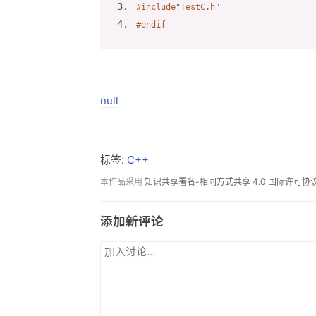
#
include
"TestC.h"
#
endif
null
标签:
C++
本作品采用
知识共享署名-相同方式共享 4.0 国际许可协
添加新评论