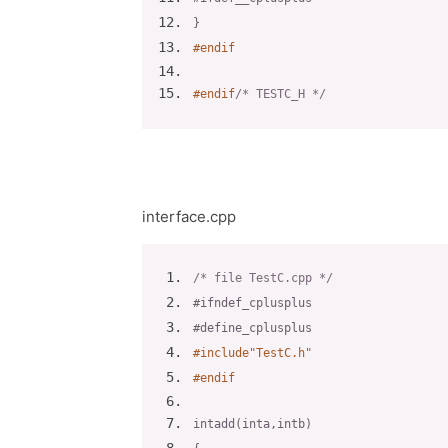
}
#
endif
#
endif
/* TESTC_H */
interface.cpp
/* file TestC.cpp */
#ifndef
_cplusplus
#define
_cplusplus
#
include
"TestC.h"
#
endif
int
add
(
int
a
,
int
b
)