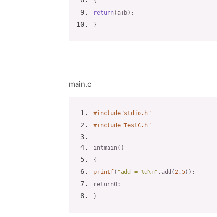
{
return
(
a
+
b
);
}
main.c
#
include
"stdio.h"
#
include
"TestC.h"
int
main
()
{
printf
(
"add = %d\n"
,
add
(
2
,
5
));
return
0
;
}